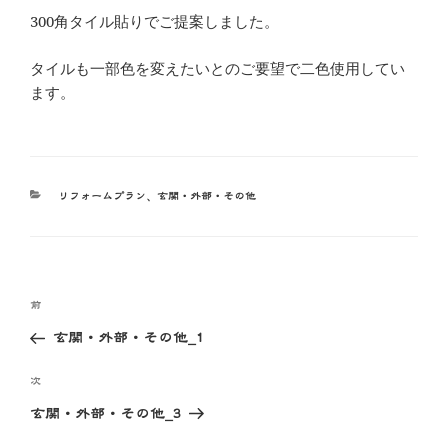
300角タイル貼りでご提案しました。
タイルも一部色を変えたいとのご要望で二色使用してい
ます。
カ
、
リフォームプラン
玄関・外部・その他
テ
ゴ
リ
ー
投
前
前
稿
の
玄関・外部・その他_1
ナ
投
ビ
稿
次
次
ゲ
の
玄関・外部・その他_3
投
ー