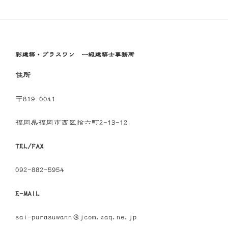
稿
シ
ョ
ン
彩建築・プラスワン 一級建築士事務所
住所
〒819-0041
福岡県福岡市西区拾六町2-13-12
TEL/FAX
092-882-5954
E-MAIL
sai-purasuwann＠jcom.zaq.ne.jp