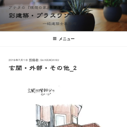
コ
アナタの『理想の家』をカタチにしたい
ン
彩建築・プラスワン
テ
ン
一級建築士事務所
一級建築士事務所
ツ
彩建築・プラスワン
へ
メニュー
ス
キ
ッ
投
投稿者:
2019年7月1日
SAIKENCHIKU
プ
稿
玄関・外部・その他_2
日: